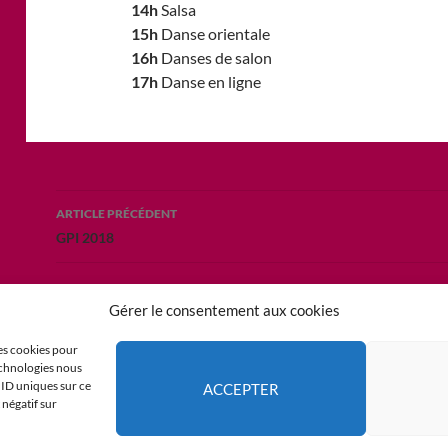
14h
Salsa
15h
Danse orientale
16h
Danses de salon
17h
Danse en ligne
Navigation
ARTICLE PRÉCÉDENT
des
GPI 2018
articles
Gérer le consentement aux cookies
les cookies pour
technologies nous
 ID uniques sur ce
ACCEPTER
 négatif sur