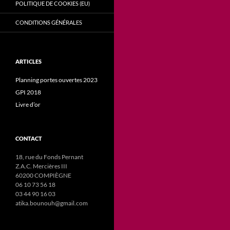
POLITIQUE DE COOKIES (EU)
CONDITIONS GÉNÉRALES
ARTICLES
Planning portes ouvertes 2023
GPI 2018
Livre d’or
CONTACT
18, rue du Fonds Pernant
Z.A.C. Mercières III
60200 COMPIÈGNE
06 10 73 56 18
03 44 90 16 03
atika.bounouh@gmail.com