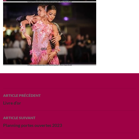
Navigation
ARTICLE PRÉCÉDENT
des
Livre d’or
articles
ARTICLE SUIVANT
Planning portes ouvertes 2023