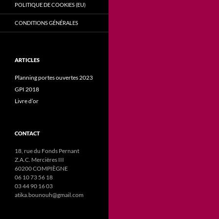
POLITIQUE DE COOKIES (EU)
CONDITIONS GÉNÉRALES
ARTICLES
Planning portes ouvertes 2023
GPI 2018
Livre d’or
CONTACT
18, rue du Fonds Pernant
Z.A.C. Mercières III
60200 COMPIÈGNE
06 10 73 56 18
03 44 90 16 03
atika.bounouh@gmail.com