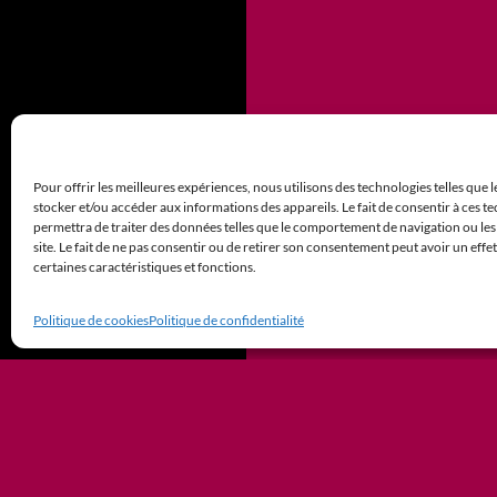
Pour offrir les meilleures expériences, nous utilisons des technologies telles que 
stocker et/ou accéder aux informations des appareils. Le fait de consentir à ces 
permettra de traiter des données telles que le comportement de navigation ou les
site. Le fait de ne pas consentir ou de retirer son consentement peut avoir un effet
certaines caractéristiques et fonctions.
Politique de cookies
Politique de confidentialité