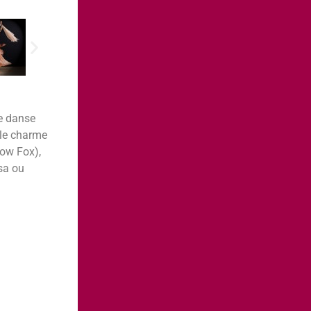
de danse
 le charme
low Fox),
sa ou